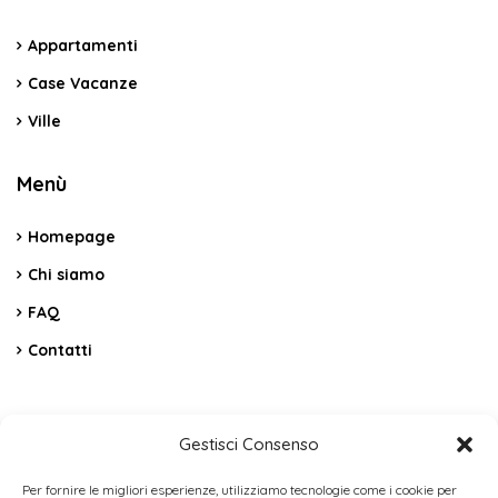
Appartamenti
Case Vacanze
Ville
Menù
Homepage
Chi siamo
FAQ
Contatti
Contatti
Gestisci Consenso
C.da Vicino La Terra Snc – Cerda PA
Per fornire le migliori esperienze, utilizziamo tecnologie come i cookie per