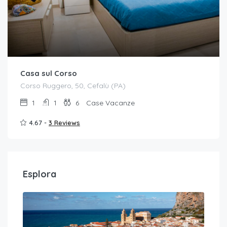
Casa sul Corso
Corso Ruggero, 50, Cefalù (PA)
1
1
6
Case Vacanze
4.67 -
3 Reviews
Esplora