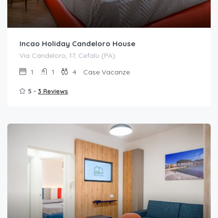
Incao Holiday Candeloro House
Via Candeloro, 17, Cefalù (PA)
1
1
4
Case Vacanze
5 -
3 Reviews