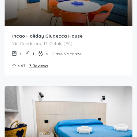
Incao Holiday Giudecca House
Via Candeloro, 17, Cefalù (PA)
1
1
4
Case Vacanze
4.67 -
3 Reviews