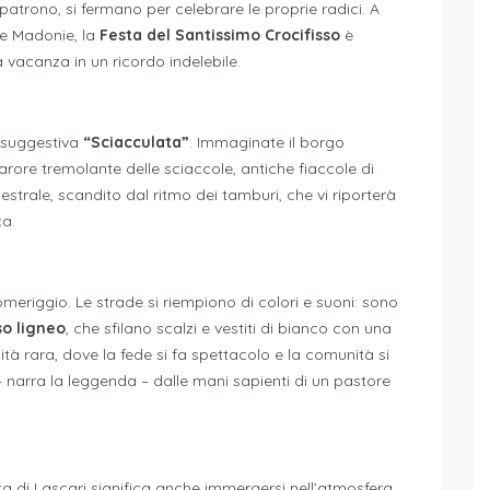
patrono, si fermano per celebrare le proprie radici. A
le Madonie, la
Festa del Santissimo Crocifisso
è
vacanza in un ricordo indelebile.
 suggestiva
“Sciacculata”
. Immaginate il borgo
arore tremolante delle sciaccole, antiche fiaccole di
trale, scandito dal ritmo dei tamburi, che vi riporterà
ca.
meriggio. Le strade si riempiono di colori e suoni: sono
so ligneo
, che sfilano scalzi e vestiti di bianco con una
ità rara, dove la fede si fa spettacolo e la comunità si
– narra la leggenda – dalle mani sapienti di un pastore
esta di Lascari significa anche immergersi nell’atmosfera