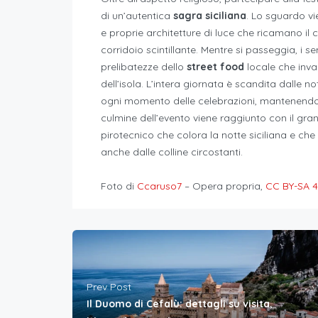
di un’autentica
sagra siciliana
. Lo sguardo vi
e proprie architetture di luce che ricamano il 
corridoio scintillante. Mentre si passeggia, i 
prelibatezze dello
street food
locale che invad
dell’isola. L’intera giornata è scandita dalle no
ogni momento delle celebrazioni, mantenendo alto
culmine dell’evento viene raggiunto con il gran
pirotecnico che colora la notte siciliana e ch
anche dalle colline circostanti.
Foto di
Ccaruso7
–
Opera propria
,
CC BY-SA 4
Prev Post
Il Duomo di Cefalù: dettagli su visita,