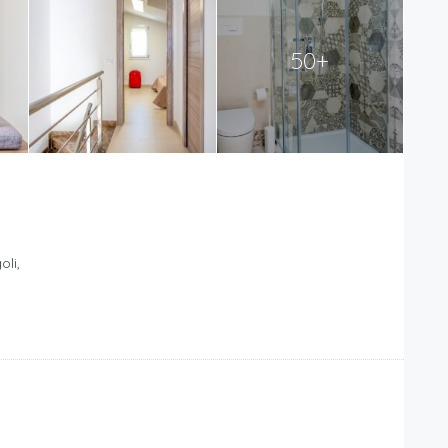
50+
oli,