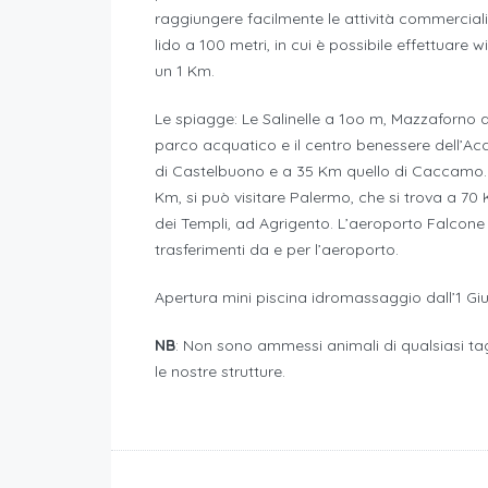
raggiungere facilmente le attività commercial
lido a 100 metri, in cui è possibile effettuare wi
un 1 Km.
Le spiagge: Le Salinelle a 1oo m, Mazzaforno a
parco acquatico e il centro benessere dell’Acq
di Castelbuono e a 35 Km quello di Caccamo. Ol
Km, si può visitare Palermo, che si trova a 70 
dei Templi, ad Agrigento. L’aeroporto Falcone 
trasferimenti da e per l’aeroporto.
Apertura mini piscina idromassaggio dall’1 Gi
NB
: Non sono ammessi animali di qualsiasi tagl
le nostre strutture.