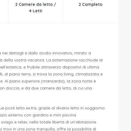
2 Camere da letto /
2 Completo
4 Letti
 nei dettagli e dallo studio innovativo, mirato a
tà della vostra vacanza. La sistemazione racchiude al
ll’estetica, e fruibile attraverso dispositivi di ultima
, al piano terra, si trova la zona living, climatizzata e
e. Al piano superiore (mansarda), la zona notte è
n doccia, e da due camere da letto, di cui una
e posti letto extra, grazie al divano letto in soggiorno.
zio esterno con giardino e mini piscina
vago e relax, nella totale libertà di un’abitazione
 trovi in una zona tranquilla, offre la possibilità di