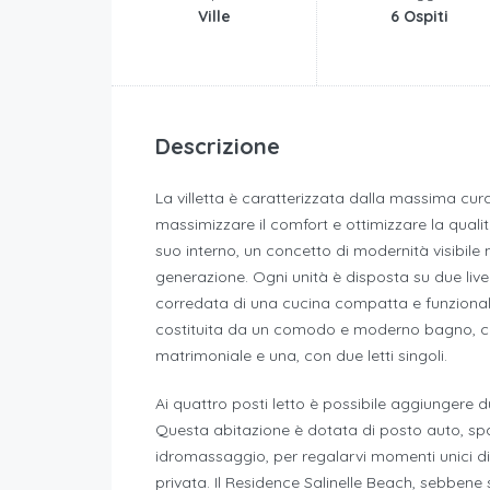
Ville
6 Ospiti
Descrizione
La villetta è caratterizzata dalla massima cura
massimizzare il comfort e ottimizzare la quali
suo interno, un concetto di modernità visibile ne
generazione. Ogni unità è disposta su due livelli
corredata di una cucina compatta e funzional
costituita da un comodo e moderno bagno, co
matrimoniale e una, con due letti singoli.
Ai quattro posti letto è possibile aggiungere du
Questa abitazione è dotata di posto auto, spa
idromassaggio, per regalarvi momenti unici di s
privata. Il Residence Salinelle Beach, sebbene si