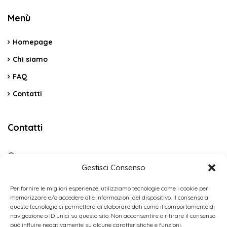
Menù
Homepage
Chi siamo
FAQ
Contatti
Contatti
C.da Vicino La Terra Snc – Cerda PA
Gestisci Consenso
(+39) 3484088789
Per fornire le migliori esperienze, utilizziamo tecnologie come i cookie per
memorizzare e/o accedere alle informazioni del dispositivo. Il consenso a
incaoholiday@gmail.com
queste tecnologie ci permetterà di elaborare dati come il comportamento di
navigazione o ID unici su questo sito. Non acconsentire o ritirare il consenso
Contact us
può influire negativamente su alcune caratteristiche e funzioni.