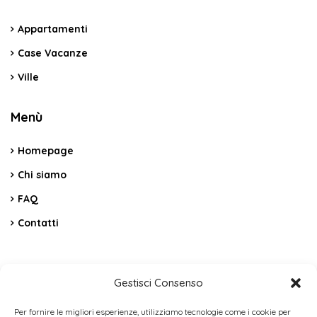
Appartamenti
Case Vacanze
Ville
Menù
Homepage
Chi siamo
FAQ
Contatti
Contatti
Gestisci Consenso
C.da Vicino La Terra Snc – Cerda PA
Per fornire le migliori esperienze, utilizziamo tecnologie come i cookie per