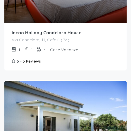
Incao Holiday Candeloro House
Via Candeloro, 17, Cefalù (PA)
1
1
4
Case Vacanze
5 -
3 Reviews