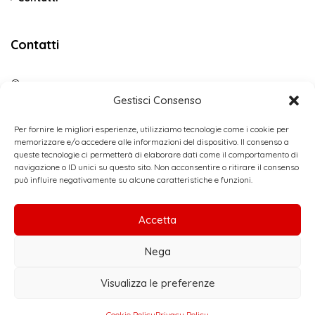
Contatti
C.da Vicino La Terra Snc – Cerda PA
Gestisci Consenso
(+39) 3484088789
Per fornire le migliori esperienze, utilizziamo tecnologie come i cookie per
memorizzare e/o accedere alle informazioni del dispositivo. Il consenso a
incaoholiday@gmail.com
queste tecnologie ci permetterà di elaborare dati come il comportamento di
navigazione o ID unici su questo sito. Non acconsentire o ritirare il consenso
Contact us
può influire negativamente su alcune caratteristiche e funzioni.
Accetta
Nega
Incao Holiday 2021 - Tutti i diritti riservati - Designed by
Webvox.it
Visualizza le preferenze
Cookie Policy
Privacy Policy