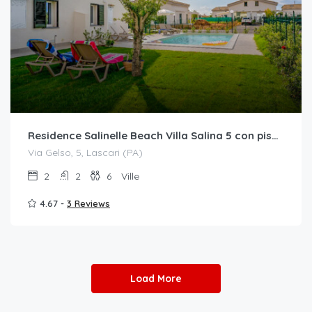
Residence Salinelle Beach Villa Salina 5 con piscina comune
Via Gelso, 5, Lascari (PA)
2
2
6
Ville
4.67 -
3 Reviews
Load More