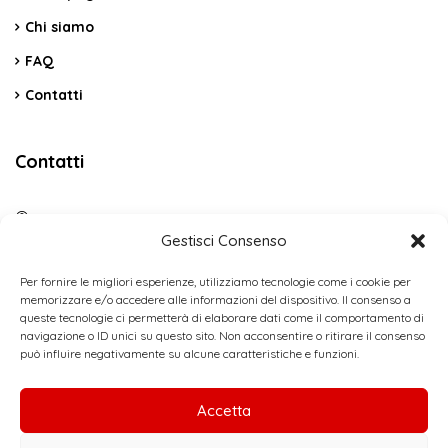
Chi siamo
FAQ
Contatti
Contatti
C.da Vicino La Terra Snc – Cerda PA
Gestisci Consenso
(+39) 3484088789
Per fornire le migliori esperienze, utilizziamo tecnologie come i cookie per
memorizzare e/o accedere alle informazioni del dispositivo. Il consenso a
incaoholiday@gmail.com
queste tecnologie ci permetterà di elaborare dati come il comportamento di
navigazione o ID unici su questo sito. Non acconsentire o ritirare il consenso
Contact us
può influire negativamente su alcune caratteristiche e funzioni.
Accetta