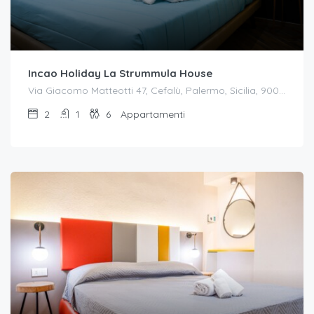
Incao Holiday La Strummula House
Via Giacomo Matteotti 47, Cefalù, Palermo, Sicilia, 90015, Italia
2
1
6
Appartamenti