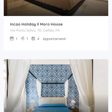
Incao Holiday Il Moro House
Via Porto Salvo, 70, Cefalù, PA
1
1
4
Appartamenti