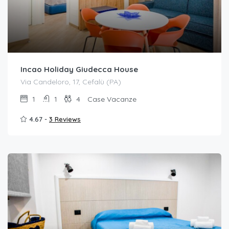
Incao Holiday Giudecca House
Via Candeloro, 17, Cefalù (PA)
1
1
4
Case Vacanze
4.67 -
3 Reviews