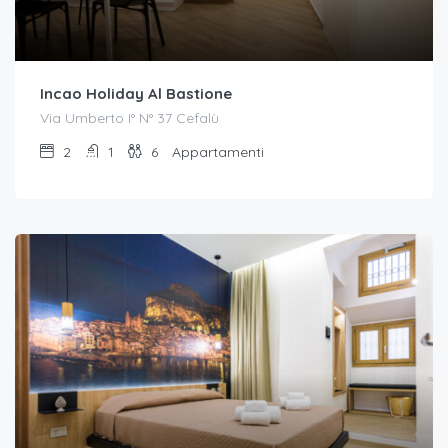
Incao Holiday Al Bastione
Via Umberto I° N° 37 Cefalù
2
1
6
Appartamenti