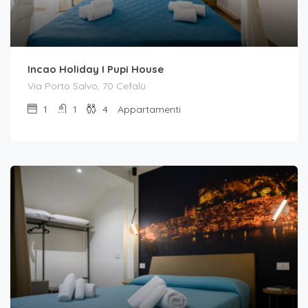
Incao Holiday I Pupi House
Via Porto Salvo, 70 Cefalù
1
1
4
Appartamenti