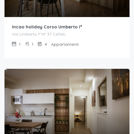
Incao holiday Corso Umberto I°
Via Umberto I° N° 37 Cefalù
1
1
4
Appartamenti