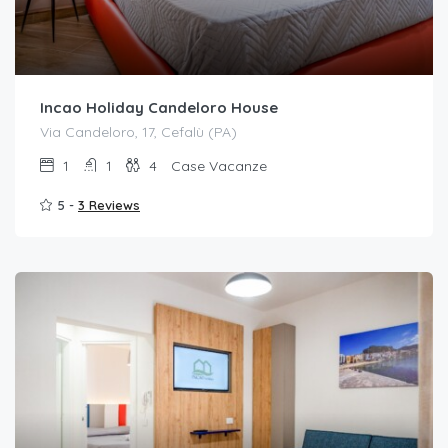
Incao Holiday Candeloro House
Via Candeloro, 17, Cefalù (PA)
1
1
4
Case Vacanze
5 -
3 Reviews