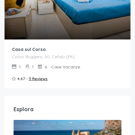
Casa sul Corso
Corso Ruggero, 50, Cefalù (PA)
1
1
6
Case Vacanze
4.67 -
3 Reviews
Esplora