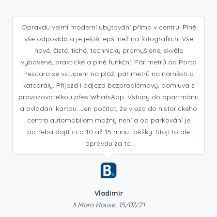
Opravdu velmi moderní ubytování přímo v centru. Plně
vše odpovídá a je ještě lepší než na fotografiích. Vše
nové, čisté, tiché, technicky promyšlené, skvěle
vybavené, praktické a plně funkční. Pár metrů od Porta
Pescara se vstupem na pláž, pár metrů na náměstí a
katedrály. Příjezd i odjezd bezproblémový, domluva s
provozovatelkou přes WhatsApp. Vstupy do apartmánu
a ovládání kartou. Jen počítat, že vjezd do historického
centra automobilem možný není a od parkování je
potřeba dojít cca 10 až 15 minut pěšky. Stojí to ale
opravdu za to.
Vladimir
Il Moro House, 15/07/21