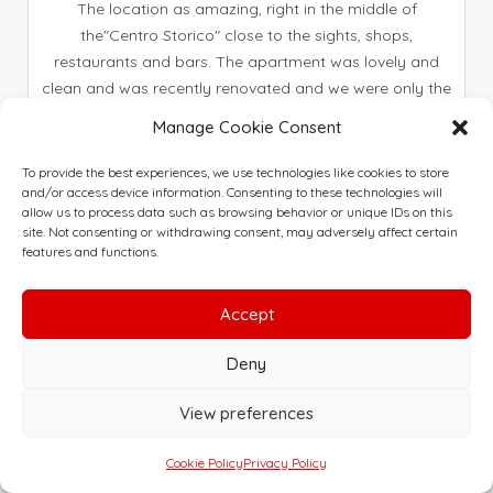
The location as amazing, right in the middle of
the"Centro Storico" close to the sights, shops,
restaurants and bars. The apartment was lovely and
clean and was recently renovated and we were only the
fifth guest. The host was very accommodating bringing
Manage Cookie Consent
us keys to a local restaurant while we ate.
To provide the best experiences, we use technologies like cookies to store
and/or access device information. Consenting to these technologies will
allow us to process data such as browsing behavior or unique IDs on this
site. Not consenting or withdrawing consent, may adversely affect certain
features and functions.
Davide
Casa sul Corso, 11/05/19
Accept
Deny
View preferences
Cookie Policy
Privacy Policy