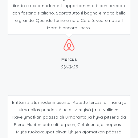
diretto e accomodante. L'appartamento è ben arredato
con fascino siciliano. Soprattutto il bagno è molto bello
e grande. Quando torneremo a Cefalù, vedremo se Il
Moro è ancora libero.
Marcus
01/10/25
Erittäin siisti, moderni asunto. Katettu terassi oli ihana ja
uima-allas puhdas. Alue oli viihtyisä ja turvallinen.
Kävelymatkan päässä oli uimaranta ja hyvä pitseria da
Piero. Muuten auto oli tarpeen, Cefaluun ajoi nopeasti.
Myös ruokakaupat olivat lyhyen ajomatkan päässä.